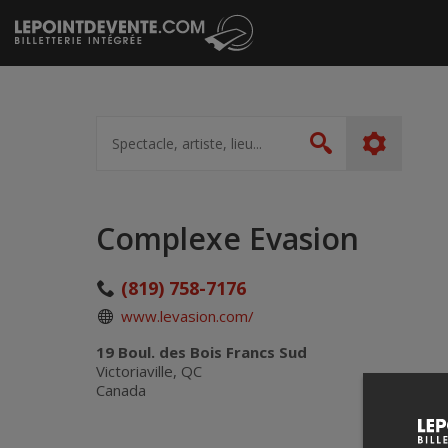
Passer
au
contenu
Spectacle,
artiste,
Rechercher
lieu...
Complexe Evasion
(819) 758-7176
www.levasion.com/
19 Boul. des Bois Francs Sud
Victoriaville, QC
Canada