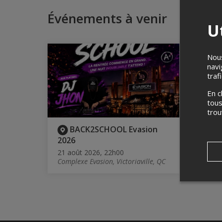
Événements à venir
Ut
Nous
navi
traf
En c
tous
tro
BACK2SCHOOL Evasion
A
2026
7 no
Compl
21 août 2026, 22h00
Complexe Evasion, Victoriaville, QC