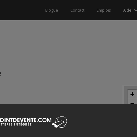
Aide
Blogue
Contact
Emplois
e
+
−