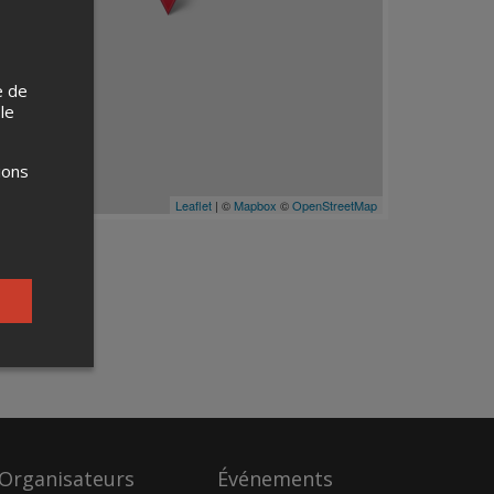
e de
 le
ions
Leaflet
| ©
Mapbox
©
OpenStreetMap
Organisateurs
Événements