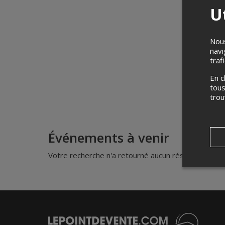
Ut
Nous
navi
traf
En c
tous
tro
Événements à venir
Votre recherche n'a retourné aucun résultat.