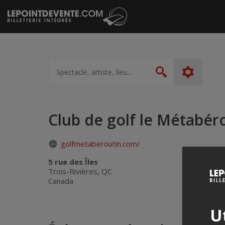
Passer
au
contenu
Spectacle,
artiste,
Rechercher
lieu...
Club de golf le Métabér
golfmetaberoutin.com/
5 rue des Îles
Trois-Rivières, QC
Canada
Ut