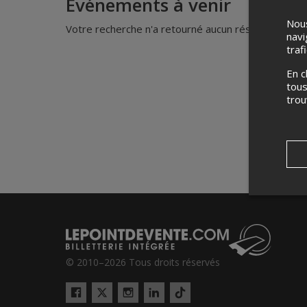
Événements à venir
Nous
Votre recherche n'a retourné aucun résultat.
navi
traf
En c
tous
tro
© 2010–2026 Tous droits réservés
Twitter
Tiktok
Facebook
Instagram
LinkedIn