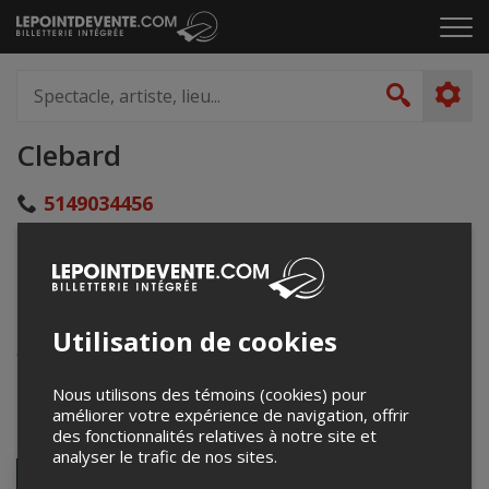
Passer
Cliq
au
pou
contenu
ouvr
Spectacle,
le
artiste,
Recher
men
lieu...
Clebard
5149034456
info@clebard.ca
clebard.ca/
4557 R. Saint-Denis
Montréal, QC
Utilisation de cookies
Canada
Nous utilisons des témoins (cookies) pour
améliorer votre expérience de navigation, offrir
Événements à venir
des fonctionnalités relatives à notre site et
analyser le trafic de nos sites.