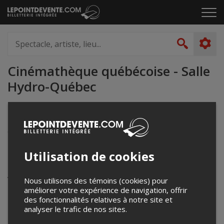
Passer
Cliq
au
pou
contenu
ouvr
Spectacle,
le
artiste,
Recher
men
lieu...
Cinémathèque québécoise - Salle
Hydro-Québec
335, boul. De Maisonneuve Est
Montréal, QC
Canada
Utilisation de cookies
Événements à venir
Votre recherche n'a retourné aucun résultat.
Nous utilisons des témoins (cookies) pour
améliorer votre expérience de navigation, offrir
des fonctionnalités relatives à notre site et
analyser le trafic de nos sites.