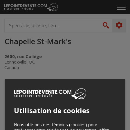
Passer
Cliq
au
pou
contenu
ouvr
Spectacle,
le
artiste,
Recher
men
lieu...
Chapelle St-Mark's
2600, rue Collège
Lennoxville, QC
Canada
+
−
Utilisation de cookies
Nous utilisons des témoins (cookies) pour