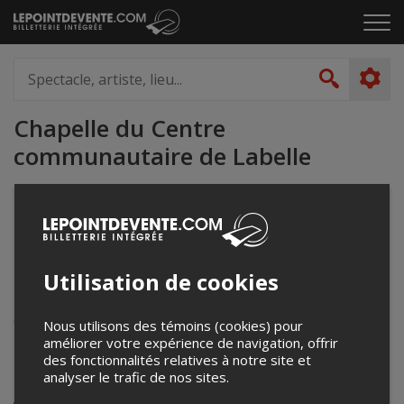
Passer
Cliq
au
pou
contenu
ouvr
Spectacle,
le
artiste,
Recher
men
lieu...
Chapelle du Centre
communautaire de Labelle
8196813371
bproulx@municipalite.labelle.qc.ca
www.municipalite.labelle.qc.ca
Utilisation de cookies
29, rue du Couvent
Labelle, QC
Canada
Nous utilisons des témoins (cookies) pour
améliorer votre expérience de navigation, offrir
des fonctionnalités relatives à notre site et
Événements à venir
analyser le trafic de nos sites.