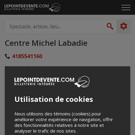
Passer
Cliq
au
pou
contenu
ouvr
Spectacle,
le
artiste,
Recher
men
lieu...
Centre Michel Labadie
4185541160
revivezlepatinodrome@gmail.com
www.ville.quebec.qc.ca/citoyens/loisirs_sports/installatio
ns_sportives/piscines_interieures/piscines_interieures_fi
che.aspx?entID=166
Utilisation de cookies
3705 Avenue Chauveau
Quebec, QC
Canada
Nous utilisons des témoins (cookies) pour
améliorer votre expérience de navigation, offrir
des fonctionnalités relatives à notre site et
analyser le trafic de nos sites.
+