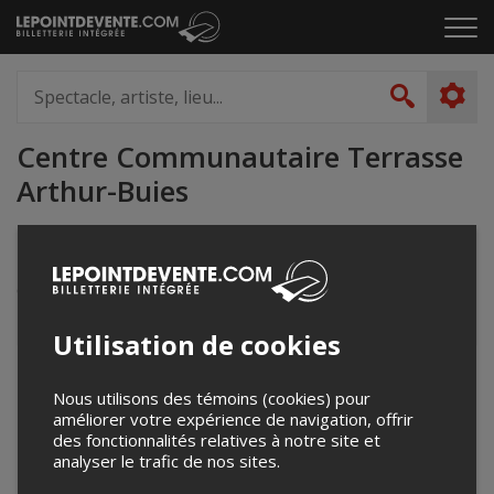
Passer
Cliq
au
pou
contenu
ouvr
Spectacle,
le
artiste,
Recher
men
lieu...
Centre Communautaire Terrasse
Arthur-Buies
387 rue des Passereaux
Rimouski, QC
Canada
Utilisation de cookies
+
Nous utilisons des témoins (cookies) pour
−
améliorer votre expérience de navigation, offrir
des fonctionnalités relatives à notre site et
analyser le trafic de nos sites.