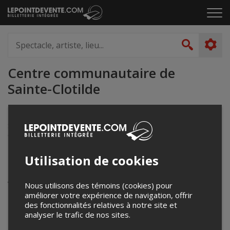
Passer
Cliq
au
pou
contenu
ouvr
Spectacle,
le
artiste,
Recher
men
lieu...
Centre communautaire de
Sainte-Clotilde
824, 2e Rang
Sainte-Clotilde, QC
Canada
Utilisation de cookies
Événements à venir
Votre recherche n'a retourné aucun résultat.
Nous utilisons des témoins (cookies) pour
améliorer votre expérience de navigation, offrir
des fonctionnalités relatives à notre site et
analyser le trafic de nos sites.