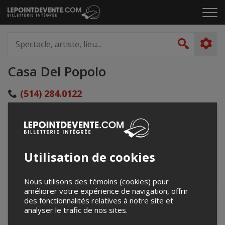
Passer
Cliq
au
pou
contenu
ouvr
Spectacle,
le
artiste,
Recher
men
lieu...
Casa Del Popolo
(514) 284.0122
info@casadelpopolo.com
casadelpopolo.com/
4873 Boulevard Saint-Laurent
Montréal, QC
Utilisation de cookies
Canada
Nous utilisons des témoins (cookies) pour
améliorer votre expérience de navigation, offrir
des fonctionnalités relatives à notre site et
+
analyser le trafic de nos sites.
−