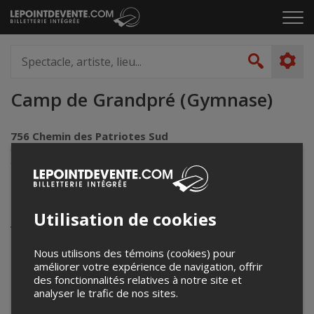
Passer
Cliq
au
pou
contenu
ouvr
Spectacle,
le
artiste,
Recher
men
lieu...
Camp de Grandpré (Gymnase)
756 Chemin des Patriotes Sud
Otterburn Park, QC
Canada
Événements à venir
Utilisation de cookies
Votre recherche n'a retourné aucun résultat.
Nous utilisons des témoins (cookies) pour
améliorer votre expérience de navigation, offrir
des fonctionnalités relatives à notre site et
analyser le trafic de nos sites.