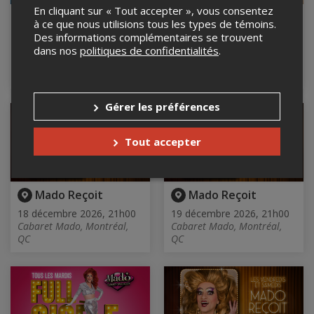
En cliquant sur « Tout accepter », vous consentez
Full Gisèle!
Les Folies
à ce que nous utilisions tous les types de témoins.
Draglesque
15 décembre 2026, 21h00
Des informations complémentaires se trouvent
Cabaret Mado, Montréal,
17 décembre 2026, 21h00
dans nos
politiques de confidentialités
.
QC
Cabaret Mado, Montréal,
QC
Gérer les préférences
Tout accepter
Mado Reçoit
Mado Reçoit
18 décembre 2026, 21h00
19 décembre 2026, 21h00
Cabaret Mado, Montréal,
Cabaret Mado, Montréal,
QC
QC