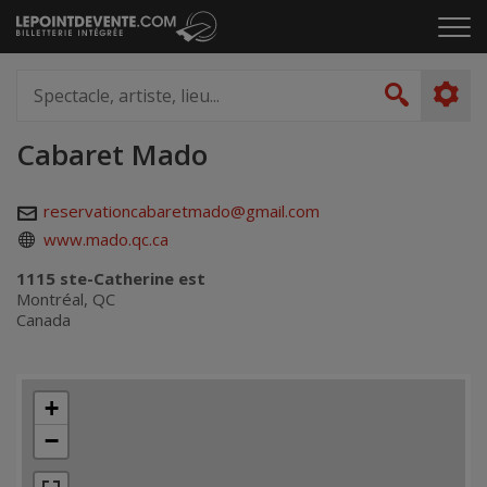
Passer
Cliq
au
pou
contenu
ouvr
Spectacle,
le
artiste,
Recher
men
lieu...
Cabaret Mado
reservationcabaretmado@gmail.com
www.mado.qc.ca
1115 ste-Catherine est
Montréal, QC
Canada
+
−