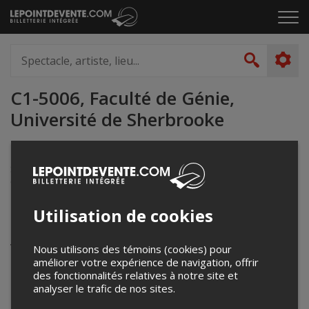
Passer
Cliq
au
pou
contenu
ouvr
Spectacle,
le
artiste,
Recher
men
lieu...
C1-5006, Faculté de Génie,
Université de Sherbrooke
2500 boulevard de l'Université
Sherbrooke, QC
Canada
Utilisation de cookies
Événements à venir
Votre recherche n'a retourné aucun résultat.
Nous utilisons des témoins (cookies) pour
améliorer votre expérience de navigation, offrir
des fonctionnalités relatives à notre site et
analyser le trafic de nos sites.