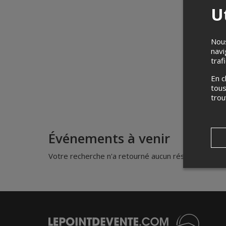
Ut
Nous
navi
traf
En c
tous
tro
Événements à venir
Votre recherche n'a retourné aucun résultat.