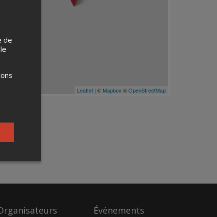
e de
 le
ions
Leaflet
| ©
Mapbox
©
OpenStreetMap
Organisateurs
Événements