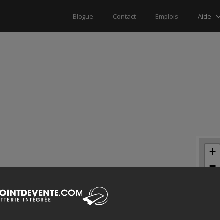
Aide
Blogue
Contact
Emplois
+
−