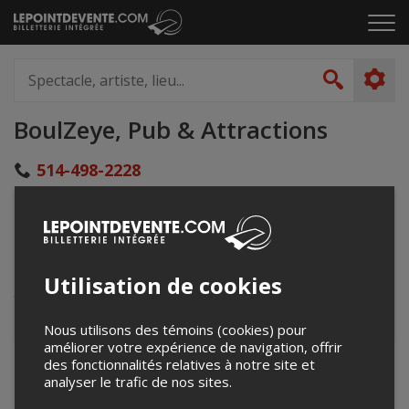
Passer
Cliq
au
pou
contenu
ouvr
Spectacle,
le
artiste,
Recher
men
lieu...
BoulZeye, Pub & Attractions
514-498-2228
info@boulzeye.ca
boulzeye.ca/
3655 boul. du Tricentenaire
Pointe-Aux-Trembles, QC
Utilisation de cookies
Canada
Nous utilisons des témoins (cookies) pour
améliorer votre expérience de navigation, offrir
des fonctionnalités relatives à notre site et
+
analyser le trafic de nos sites.
−