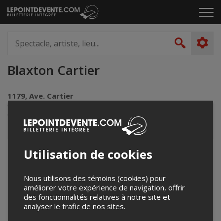
Passer
Cliq
au
pou
contenu
ouvr
Spectacle,
le
artiste,
Recher
men
lieu...
Blaxton Cartier
1179, Ave. Cartier
Québec, QC
Canada
Utilisation de cookies
+
−
Nous utilisons des témoins (cookies) pour
améliorer votre expérience de navigation, offrir
des fonctionnalités relatives à notre site et
analyser le trafic de nos sites.