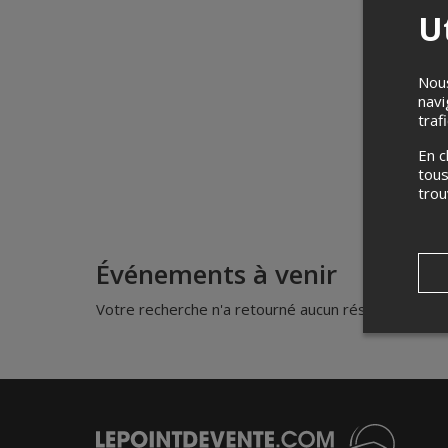
Ut
Nous
navi
traf
En c
tous
tro
Événements à venir
Votre recherche n'a retourné aucun résultat.