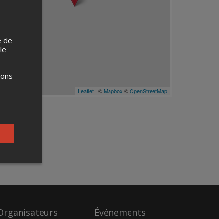
e de
 le
ions
Leaflet
| ©
Mapbox
©
OpenStreetMap
Organisateurs
Événements