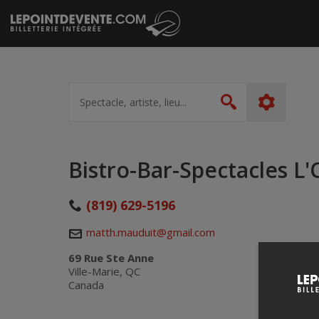
Passer
au
contenu
Spectacle,
artiste,
Rechercher
lieu...
Bistro-Bar-Spectacles L'
(819) 629-5196
matth.mauduit@gmail.com
69 Rue Ste Anne
Ville-Marie, QC
Canada