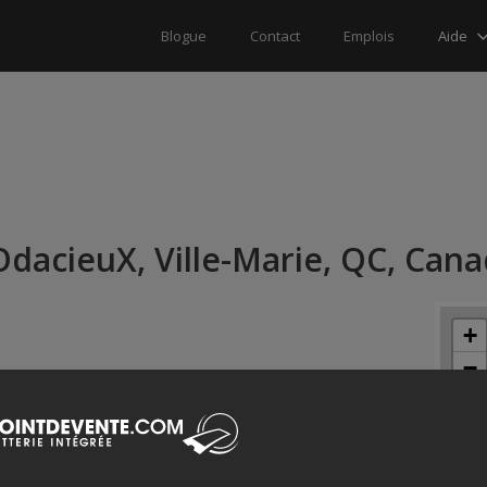
Aide
Blogue
Contact
Emplois
OdacieuX, Ville-Marie, QC, Can
+
−