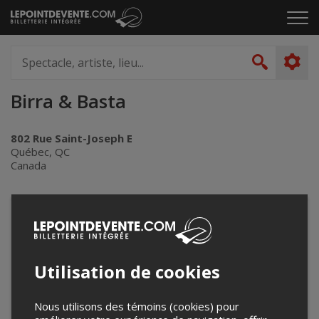
Passer
Cliq
au
pou
contenu
ouvr
Spectacle,
le
artiste,
Recher
men
lieu...
Birra & Basta
802 Rue Saint-Joseph E
Québec, QC
Canada
+
−
Utilisation de cookies
Nous utilisons des témoins (cookies) pour