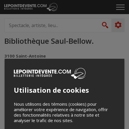
Passer
Cliq
au
pou
contenu
ouvr
Spectacle,
le
artiste,
Recher
men
lieu...
Bibliothèque Saul-Bellow.
3100 Saint-Antoine
Lachine, QC
Canada
Utilisation de cookies
+
−
Nous utilisons des témoins (cookies) pour
améliorer votre expérience de navigation, offrir
des fonctionnalités relatives à notre site et
analyser le trafic de nos sites.