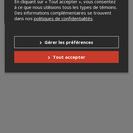
En cliquant sur « Tout accepter », vous consentez
à ce que nous utilisions tous les types de témoins.
Des informations complémentaires se trouvent
dans nos
politiques de confidentialités
.
Le Grand Gala JIFA
2026
Gérer les préférences
24 octobre 2026, 18h00
Basilique du Sanctuaire
Notre-Dame du Cap, Trois-
Tout accepter
Rivières, QC