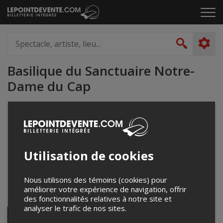
Passer
Cliq
au
pou
contenu
ouvr
Spectacle,
le
artiste,
Recher
men
lieu...
Basilique du Sanctuaire Notre-
Dame du Cap
819-374-2441
www.sanctuaire-ndc.ca/
626 rue Notre-Dame Est
Trois-Rivières, QC
Utilisation de cookies
Canada
Nous utilisons des témoins (cookies) pour
Événements à venir
améliorer votre expérience de navigation, offrir
des fonctionnalités relatives à notre site et
analyser le trafic de nos sites.