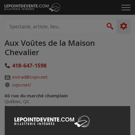
Passer
Cliq
au
pou
contenu
ouvr
Spectacle,
le
artiste,
Recher
men
lieu...
Aux Voûtes de la Maison
Chevalier
418-647-1598
estrad@cvpv.net
cvpv.net/
60 rue du marché champlain
Québec, QC
Canada
+