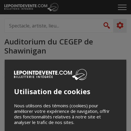
Passer
Cliq
au
pou
contenu
ouvr
Spectacle,
le
artiste,
Recher
men
lieu...
Auditorium du CEGEP de
Shawinigan
2263 Avenue du Collège
Shawinigan, QC
Canada
Utilisation de cookies
+
Nous utilisons des témoins (cookies) pour
−
améliorer votre expérience de navigation, offrir
des fonctionnalités relatives à notre site et
analyser le trafic de nos sites.