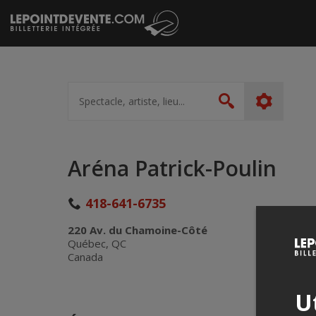
Passer
au
contenu
Spectacle,
artiste,
Rechercher
lieu...
Aréna Patrick-Poulin
418-641-6735
220 Av. du Chamoine-Côté
Québec, QC
Canada
Ut