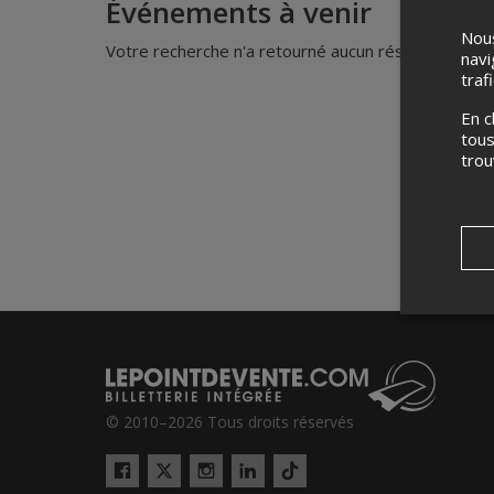
Événements à venir
Nous
Votre recherche n'a retourné aucun résultat.
navi
traf
En c
tous
tro
© 2010–2026 Tous droits réservés
Twitter
Tiktok
Facebook
Instagram
LinkedIn