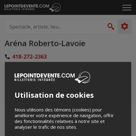
Passer
Cliq
au
pou
contenu
ouvr
Spectacle,
le
artiste,
Recher
men
lieu...
Aréna Roberto-Lavoie
418-272-2363
loisirs@petit-saguenay.com
19 rue du Collège
Petit-Saguenay, QC
Canada
Utilisation de cookies
Nous utilisons des témoins (cookies) pour
+
améliorer votre expérience de navigation, offrir
des fonctionnalités relatives à notre site et
−
analyser le trafic de nos sites.