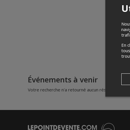
Ut
Nous
navi
traf
En c
tous
tro
Événements à venir
Votre recherche n'a retourné aucun résultat.