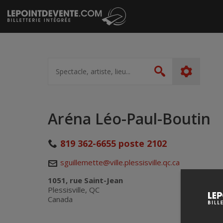
Passer
au
contenu
Spectacle,
artiste,
Rechercher
lieu...
Aréna Léo-Paul-Boutin
819 362-6655 poste 2102
sguillemette@ville.plessisville.qc.ca
1051, rue Saint-Jean
Plessisville, QC
Canada