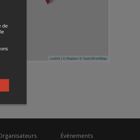
e de
 le
ions
Leaflet
| ©
Mapbox
©
OpenStreetMap
Organisateurs
Événements