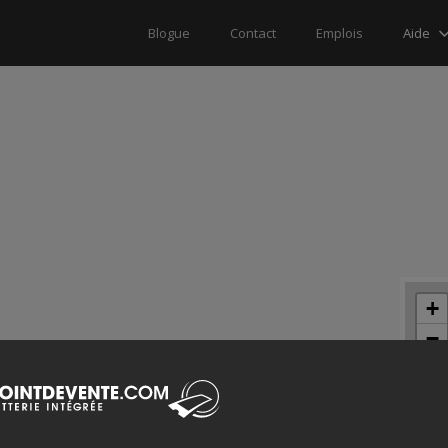
Aide
Blogue
Contact
Emplois
+
−