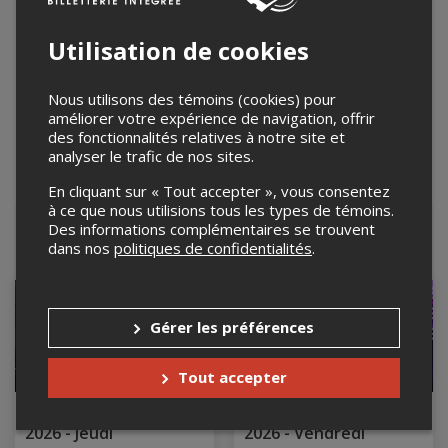
Utilisation de cookies
Nous utilisons des témoins (cookies) pour
améliorer votre expérience de navigation, offrir
des fonctionnalités relatives à notre site et
analyser le trafic de nos sites.
En cliquant sur « Tout accepter », vous consentez
Leaflet
| ©
Mapbox
©
OpenStreetMap
à ce que nous utilisions tous les types de témoins.
Des informations complémentaires se trouvent
Événements à venir
dans nos
politiques de confidentialités
.
Gérer les préférences
Tout accepter
Festival Ripon trad
Festival Ripon trad
2026 - Jeudi
2026 - Vendredi