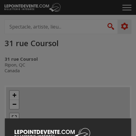
Passer
Cliq
au
pou
contenu
ouvr
Spectacle,
le
artiste,
Recher
men
lieu...
31 rue Coursol
31 rue Coursol
Ripon, QC
Canada
+
−