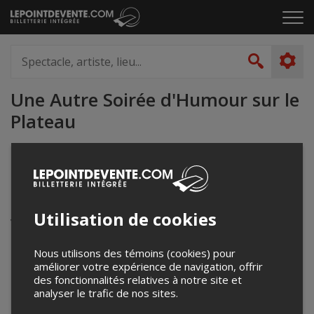
Passer
Cliq
au
pou
contenu
ouvr
Spectacle,
le
artiste,
Recher
men
lieu...
Une Autre Soirée d'Humour sur le
Plateau
lateshowtsc@gmail.com
Événements à venir
Utilisation de cookies
Votre recherche n'a retourné aucun résultat.
Nous utilisons des témoins (cookies) pour
améliorer votre expérience de navigation, offrir
des fonctionnalités relatives à notre site et
analyser le trafic de nos sites.