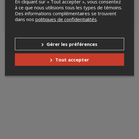
En cliquant sur « Tout accepter », vous consentez
à Québec
Boucherville
à ce que nous utilisions tous les types de témoins.
9 octobre 2026, 19h30
15 octobre 2026, 20h00
Des informations complémentaires se trouvent
La Ninkasi Bar & Bistro,
Gaspard - Brasserie
dans nos
politiques de confidentialités
.
Québec, QC
artisanale, Boucherville, QC
Gérer les préférences
Tout accepter