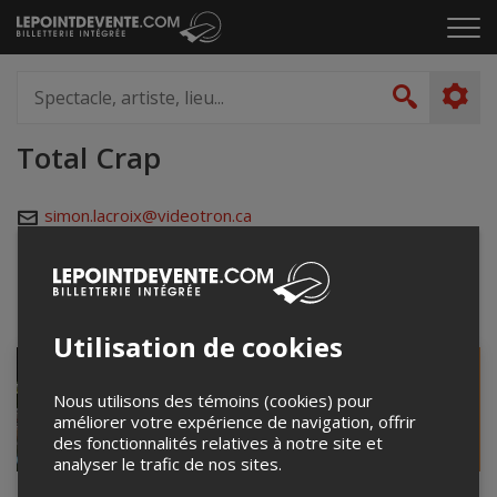
Passer
Cliq
au
pou
contenu
ouvr
Spectacle,
le
artiste,
Recher
men
lieu...
Total Crap
simon.lacroix@videotron.ca
simonlacroix.com
Événements à venir
Utilisation de cookies
Nous utilisons des témoins (cookies) pour
améliorer votre expérience de navigation, offrir
des fonctionnalités relatives à notre site et
analyser le trafic de nos sites.
Best of Total Crap
Total Crap à