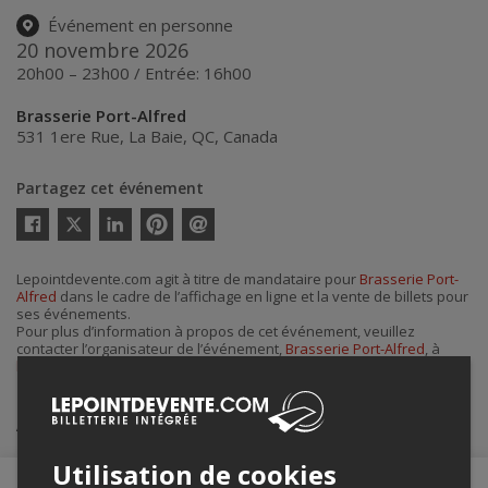
Événement en personne
20 novembre 2026
20h00 – 23h00 / Entrée: 16h00
Brasserie Port-Alfred
531 1ere Rue
,
La Baie
,
QC
,
Canada
Partagez cet événement
Twitter
Facebook
Linkedin
Pinterest
Envoyer
par
courriel
Lepointdevente.com agit à titre de mandataire pour
Brasserie Port-
Alfred
dans le cadre de l’affichage en ligne et la vente de billets pour
ses événements.
Pour plus d’information à propos de cet événement, veuillez
contacter l’organisateur de l’événement,
Brasserie Port-Alfred
, à
brasserieportalfred@gmail.com
.
Achat de billets
Utilisation de cookies