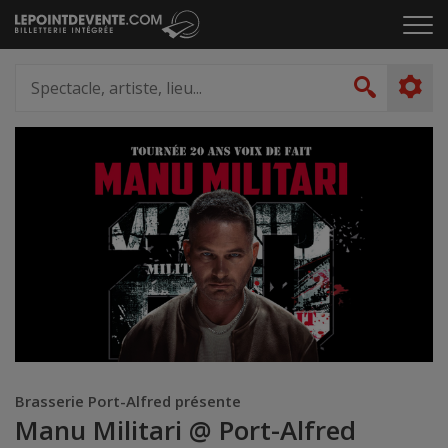
Passer
Cliq
au
pou
contenu
ouvr
Spectacle,
le
artiste,
Recher
men
lieu...
Brasserie Port-Alfred présente
Manu Militari @ Port-Alfred