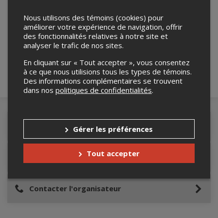
Nous utilisons des témoins (cookies) pour
Merci de confirmer que vous n'êtes pas un
améliorer votre expérience de navigation, offrir
robot ci-bas.
des fonctionnalités relatives à notre site et
analyser le trafic de nos sites.
En cliquant sur « Tout accepter », vous consentez
à ce que nous utilisions tous les types de témoins.
Des informations complémentaires se trouvent
dans nos
politiques de confidentialités
.
Détails de l'événement
Gérer les préférences
Tout accepter
Lieu de l'événement
Contacter l'organisateur