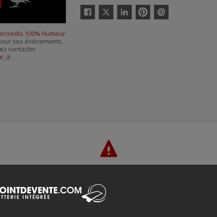
Twitter
Facebook
Linkedin
Pinterest
Envoyer
par
ercredis 100% Humour
courriel
s pour ses événements.
ez contacter
ur
, à
Merci de confirmer que vous n'êtes pas un robot ci-bas.