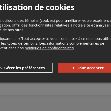
ilisation de cookies
 utilisons des témoins (cookies) pour améliorer votre expérienc
gation, offrir des fonctionnalités relatives à notre site et analyser
ic de nos sites.
liquant sur « Tout accepter », vous consentez à ce que nous utilis
 humour
 les types de témoins. Des informations complémentaires se
uvent dans nos
politiques de confidentialités
.
humour les plus connues à Montréal, dans le mythique sous-sol de
 à l'ambiance musicale et une brochette d'humoristes surprises c
ble.
 les portes ouvrent à 19h.
Gérer les préférences
Tout accepter
pour les étudiants sur place uniquement)