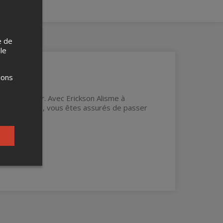
e de
 le
ions
 l'Abreuvoir. Avec Erickson Alisme à
haque semaine, vous êtes assurés de passer