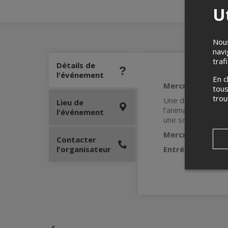
Ut
Nous
navi
traf
Détails de
l'événement
En c
Mercredis 100%
tous
tro
Une des soirées d'
Lieu de
l'animation, DJJM
l'événement
une soirée inoublia
Mercredis à 20h,
Contacter
l'organisateur
Entrée : 12$
(10$ 