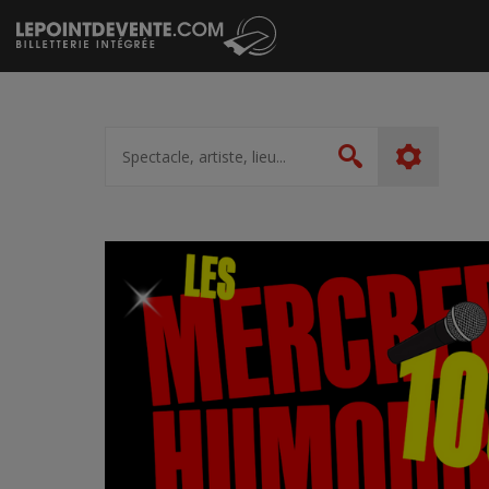
Passer
au
contenu
Spectacle,
artiste,
Rechercher
lieu...