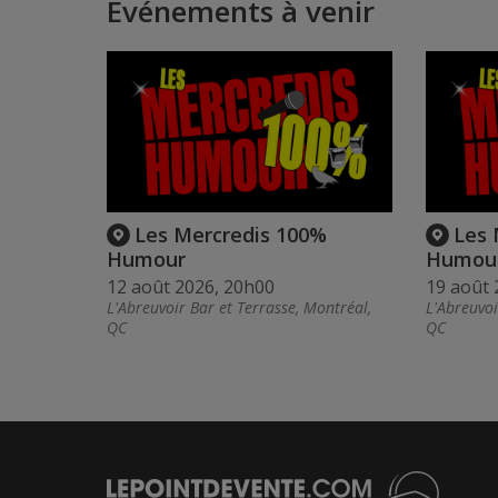
Événements à venir
Les Mercredis 100%
Les 
Humour
Humou
12 août 2026, 20h00
19 août 
L'Abreuvoir Bar et Terrasse, Montréal,
L'Abreuvoi
QC
QC