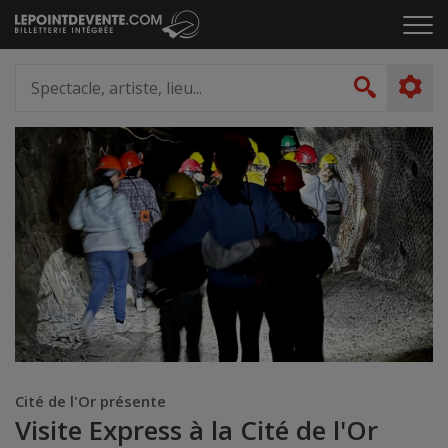
Passer
Cliq
au
pou
contenu
ouvr
Spectacle,
le
artiste,
Recher
men
lieu...
Cité de l'Or présente
Visite Express à la Cité de l'Or