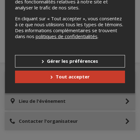
des fonctionnalités relatives à notre site et
analyser le trafic de nos sites.
Merci de confirmer que vous n'êtes pas un
En cliquant sur « Tout accepter », vous consentez
robot ci-bas.
à ce que nous utilisions tous les types de témoins.
Des informations complémentaires se trouvent
dans nos
politiques de confidentialités
.
Gérer les préférences
Tout accepter
Détails de l'événement
Lieu de l'événement
Contacter l'organisateur