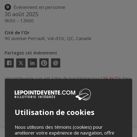
Événement en personne
30 août 2025
9h30 – 12h00
Cité de l'Or
90 avenue Perrault
,
Val-d'Or
,
QC
,
Canada
Partagez cet événement
Twitter
Facebook
Linkedin
Pinterest
Envoyer
par
courriel
Lepointdevente.com agit à titre de mandataire pour
Cité de l'Or
dans
le cadre de l’affichage en ligne et la vente de billets pour ses
événements.
Pour plus d’information à propos de cet événement, veuillez
contacter l’organisateur de l’événement,
Cité de l'Or
, à
courrier@citedelor.com
.
Utilisation de cookies
Achat de billets
Nous utilisons des témoins (cookies) pour
améliorer votre expérience de navigation, offrir