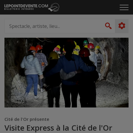
Passer
Cliq
au
pou
contenu
ouvr
Spectacle,
le
artiste,
Recher
men
lieu...
Cité de l'Or présente
Visite Express à la Cité de l'Or