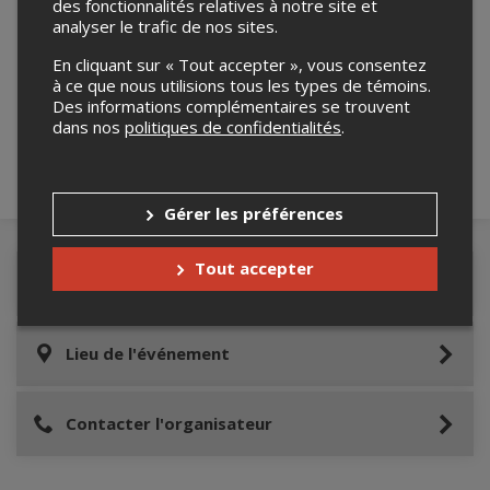
des fonctionnalités relatives à notre site et
analyser le trafic de nos sites.
Merci de confirmer que vous n'êtes pas un
En cliquant sur « Tout accepter », vous consentez
robot ci-bas.
à ce que nous utilisions tous les types de témoins.
Des informations complémentaires se trouvent
dans nos
politiques de confidentialités
.
Gérer les préférences
Tout accepter
Détails de l'événement
Lieu de l'événement
Contacter l'organisateur