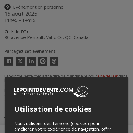
Événement en personne
15 août 2025
11h45 – 14h15
Cité de l'Or
90 avenue Perrault
,
Val-d'Or
,
QC
,
Canada
Partagez cet événement
Twitter
Facebook
Linkedin
Pinterest
Envoyer
par
courriel
Lepointdevente.com agit à titre de mandataire pour
Cité de l'Or
dans
le cadre de l’affichage en ligne et la vente de billets pour ses
événements.
Pour plus d’information à propos de cet événement, veuillez
contacter l’organisateur de l’événement,
Cité de l'Or
, à
courrier@citedelor.com
.
Utilisation de cookies
Achat de billets
Nous utilisons des témoins (cookies) pour
améliorer votre expérience de navigation, offrir