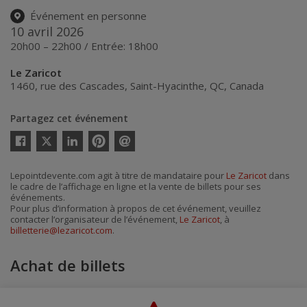
Événement en personne
10 avril 2026
20h00 – 22h00 / Entrée: 18h00
Le Zaricot
1460, rue des Cascades
,
Saint-Hyacinthe
,
QC
,
Canada
Partagez cet événement
Twitter
Facebook
Linkedin
Pinterest
Envoyer
par
courriel
Lepointdevente.com agit à titre de mandataire pour
Le Zaricot
dans
le cadre de l’affichage en ligne et la vente de billets pour ses
événements.
Pour plus d’information à propos de cet événement, veuillez
contacter l’organisateur de l’événement,
Le Zaricot
, à
billetterie@lezaricot.com
.
Achat de billets