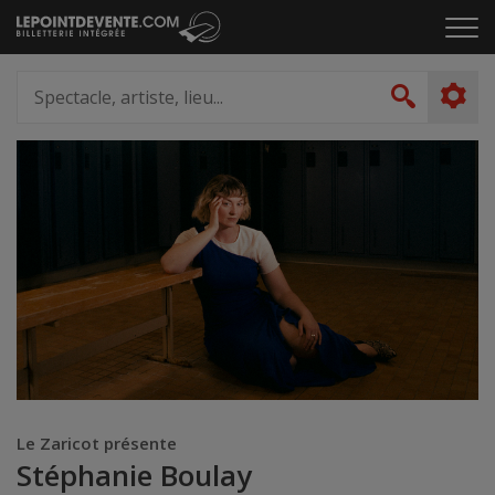
Passer
Cliq
au
pou
contenu
ouvr
Spectacle,
le
artiste,
Recher
men
lieu...
Le Zaricot présente
Stéphanie Boulay