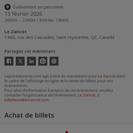
Événement en personne
13 février 2026
20h00 – 22h00 / Entrée: 18h00
Le Zaricot
1460, rue des Cascades
,
Saint-Hyacinthe
,
QC
,
Canada
Partagez cet événement
Twitter
Facebook
Linkedin
Pinterest
Envoyer
par
courriel
Lepointdevente.com agit à titre de mandataire pour
Le Zaricot
dans
le cadre de l’affichage en ligne et la vente de billets pour ses
événements.
Pour plus d’information à propos de cet événement, veuillez
contacter l’organisateur de l’événement,
Le Zaricot
, à
billetterie@lezaricot.com
.
Achat de billets