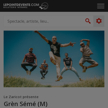
Passer
Cliq
au
pou
contenu
ouvr
Spectacle,
le
artiste,
Recher
men
lieu...
Le Zaricot présente
Grèn Sémé (M)