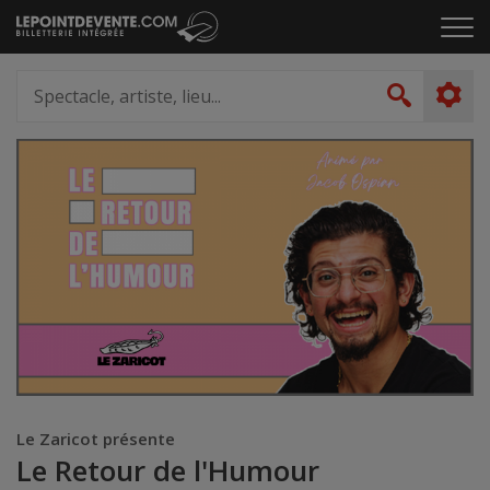
Passer
Cliq
au
pou
contenu
ouvr
Spectacle,
le
artiste,
Recher
men
lieu...
Le Zaricot présente
Le Retour de l'Humour