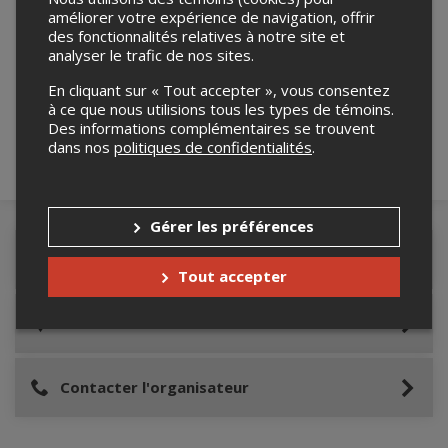
améliorer votre expérience de navigation, offrir
des fonctionnalités relatives à notre site et
Merci de confirmer que vous n'êtes pas un
analyser le trafic de nos sites.
robot ci-bas.
En cliquant sur « Tout accepter », vous consentez
à ce que nous utilisions tous les types de témoins.
Des informations complémentaires se trouvent
dans nos
politiques de confidentialités
.
Gérer les préférences
Détails de l'événement
Tout accepter
Lieu de l'événement
Contacter l'organisateur