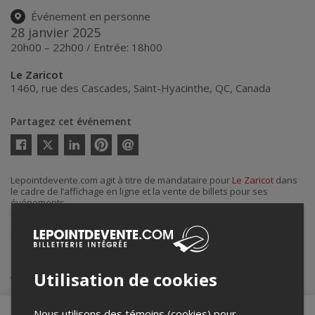
Événement en personne
28 janvier 2025
20h00 – 22h00 / Entrée: 18h00
Le Zaricot
1460, rue des Cascades
,
Saint-Hyacinthe
,
QC
,
Canada
Partagez cet événement
Twitter
Facebook
Linkedin
Pinterest
Envoyer
par
courriel
Lepointdevente.com agit à titre de mandataire pour
Le Zaricot
dans
le cadre de l’affichage en ligne et la vente de billets pour ses
événements.
Pour plus d’information à propos de cet événement, veuillez
contacter l’organisateur de l’événement,
Le Zaricot
, à
billetterie@lezaricot.com
.
Achat de billets
Utilisation de cookies
Nous utilisons des témoins (cookies) pour