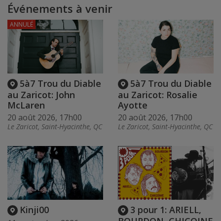
Événements à venir
ANNULÉ
5à7 Trou du Diable
5à7 Trou du Diable
au Zaricot: John
au Zaricot: Rosalie
McLaren
Ayotte
20 août 2026, 17h00
20 août 2026, 17h00
Le Zaricot, Saint-Hyacinthe, QC
Le Zaricot, Saint-Hyacinthe, QC
Kinji00
3 pour 1: ARIELL,
BOURDON, CHICOINE