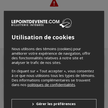
Merci de confirmer que vous n'êtes pas un
robot ci-bas.
Utilisation de cookies
Nous utilisons des témoins (cookies) pour
améliorer votre expérience de navigation, offrir
des fonctionnalités relatives à notre site et
analyser le trafic de nos sites.
Détails de l'événement
En cliquant sur « Tout accepter », vous consentez
à ce que nous utilisions tous les types de témoins.
Lieu de l'événement
Des informations complémentaires se trouvent
dans nos
politiques de confidentialités
.
Contacter l'organisateur
Gérer les préférences