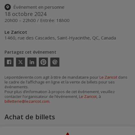
Événement en personne
18 octobre 2024
20h00 – 22h00 / Entrée: 18h00
Le Zaricot
1460, rue des Cascades
,
Saint-Hyacinthe
,
QC
,
Canada
Partagez cet événement
Twitter
Facebook
Linkedin
Pinterest
Envoyer
par
courriel
Lepointdevente.com agit à titre de mandataire pour
Le Zaricot
dans
le cadre de l’affichage en ligne et la vente de billets pour ses
événements.
Pour plus d’information à propos de cet événement, veuillez
contacter l’organisateur de l’événement,
Le Zaricot
, à
billetterie@lezaricot.com
.
Achat de billets