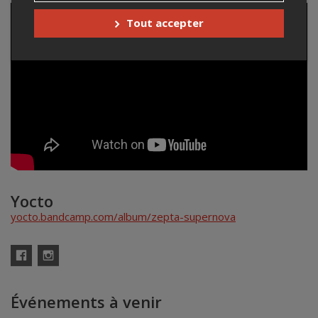
Tout accepter
Yocto
yocto.bandcamp.com/album/zepta-supernova
Facebook
Instagram
Événements à venir