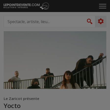
Passer
Cliq
au
pou
contenu
ouvr
Spectacle,
le
artiste,
Recher
men
lieu...
Le Zaricot présente
Yocto