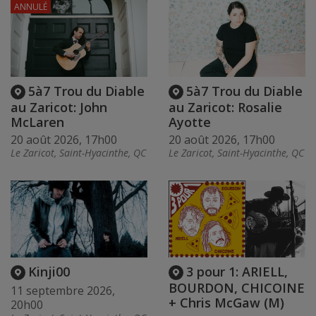
ANNULÉ
5à7 Trou du Diable
5à7 Trou du Diable
au Zaricot: John
au Zaricot: Rosalie
McLaren
Ayotte
20 août 2026, 17h00
20 août 2026, 17h00
Le Zaricot, Saint-Hyacinthe, QC
Le Zaricot, Saint-Hyacinthe, QC
Kinji00
3 pour 1: ARIELL,
BOURDON, CHICOINE
11 septembre 2026,
+ Chris McGaw (M)
20h00