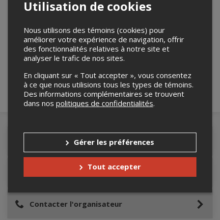
Utilisation de cookies
Nous utilisons des témoins (cookies) pour
Merci de confirmer que vous n'êtes pas un
améliorer votre expérience de navigation, offrir
des fonctionnalités relatives à notre site et
robot ci-bas.
analyser le trafic de nos sites.
En cliquant sur « Tout accepter », vous consentez
à ce que nous utilisions tous les types de témoins.
Des informations complémentaires se trouvent
dans nos
politiques de confidentialités
.
Détails de l'événement
Gérer les préférences
Tout accepter
Lieu de l'événement
Contacter l'organisateur