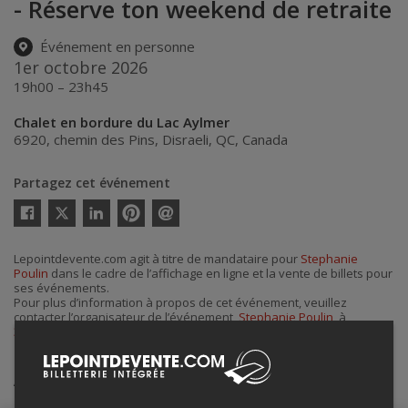
- Réserve ton weekend de retraite
Événement en personne
1er octobre 2026
19h00 – 23h45
Chalet en bordure du Lac Aylmer
6920, chemin des Pins
,
Disraeli
,
QC
,
Canada
Partagez cet événement
Twitter
Facebook
Linkedin
Pinterest
Envoyer
par
courriel
Lepointdevente.com agit à titre de mandataire pour
Stephanie
Poulin
dans le cadre de l’affichage en ligne et la vente de billets pour
ses événements.
Pour plus d’information à propos de cet événement, veuillez
contacter l’organisateur de l’événement,
Stephanie Poulin
, à
3poulin@gmail.com
.
Achat de billets