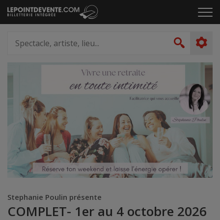
Passer
Cliq
au
pou
contenu
ouvr
Spectacle,
le
artiste,
Recher
men
lieu...
Stephanie Poulin présente
COMPLET- 1er au 4 octobre 2026