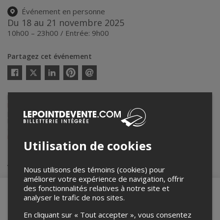
Événement en personne
Du 18 au 21 novembre 2025
10h00 – 23h00 / Entrée: 9h00
Partagez cet événement
Twitter
Facebook
Linkedin
Pinterest
Envoyer
par
courriel
Lepointdevente.com agit à titre de mandataire pour
Mundial
Montréal
dans le cadre de l’affichage en ligne et la vente de billets
pour ses événements.
Pour plus d’information à propos de cet événement, veuillez
contacter l’organisateur de l’événement,
Mundial Montréal
, à
info@mundialmontreal.com
.
Utilisation de cookies
Achat de billets
Nous utilisons des témoins (cookies) pour
améliorer votre expérience de navigation, offrir
des fonctionnalités relatives à notre site et
analyser le trafic de nos sites.
En cliquant sur « Tout accepter », vous consentez
Merci de confirmer que vous n'êtes pas un