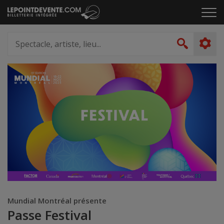
Passer
Cliq
au
pou
contenu
ouvr
Spectacle,
le
artiste,
Recher
men
lieu...
Mundial Montréal présente
Passe Festival