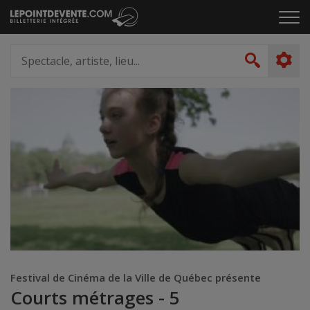
Passer
Cliq
au
pou
contenu
ouvr
Spectacle,
le
artiste,
Recher
men
lieu...
Festival de Cinéma de la Ville de Québec présente
Courts métrages - 5