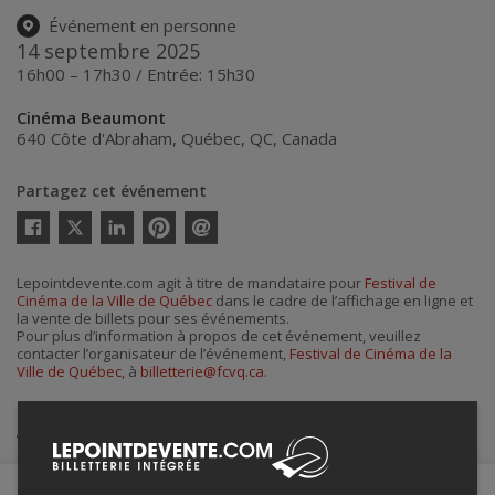
Événement en personne
14 septembre 2025
16h00 – 17h30 / Entrée: 15h30
Cinéma Beaumont
640 Côte d'Abraham
,
Québec
,
QC
,
Canada
Partagez cet événement
Twitter
Facebook
Linkedin
Pinterest
Envoyer
par
courriel
Lepointdevente.com agit à titre de mandataire pour
Festival de
Cinéma de la Ville de Québec
dans le cadre de l’affichage en ligne et
la vente de billets pour ses événements.
Pour plus d’information à propos de cet événement, veuillez
contacter l’organisateur de l’événement,
Festival de Cinéma de la
Ville de Québec
, à
billetterie@fcvq.ca
.
Achat de billets