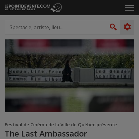
Passer
Cliq
au
pou
contenu
ouvr
Spectacle,
le
artiste,
Recher
men
lieu...
Festival de Cinéma de la Ville de Québec présente
The Last Ambassador