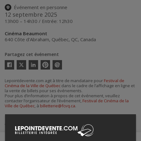
Événement en personne
12 septembre 2025
13h00 – 14h30 / Entrée: 12h30
Cinéma Beaumont
640 Côte d'Abraham
,
Québec
,
QC
,
Canada
Partagez cet événement
Twitter
Facebook
Linkedin
Pinterest
Envoyer
par
courriel
Lepointdevente.com agit à titre de mandataire pour
Festival de
Cinéma de la Ville de Québec
dans le cadre de l’affichage en ligne et
la vente de billets pour ses événements.
Pour plus d’information à propos de cet événement, veuillez
contacter l’organisateur de l’événement,
Festival de Cinéma de la
Ville de Québec
, à
billetterie@fcvq.ca
.
Achat de billets