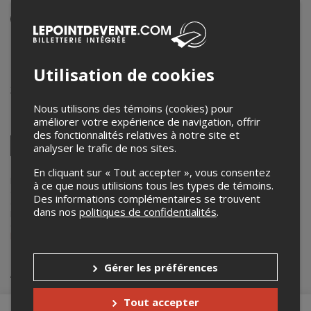
Événement en personne
18 décembre 2024
20h00 – 22h00 / Entrée: 19h00
Utilisation de cookies
La succursale, Brasserie Artisanale
3188 Masson
,
Montréal
,
QC
,
Canada
Nous utilisons des témoins (cookies) pour
améliorer votre expérience de navigation, offrir
Partagez cet événement
des fonctionnalités relatives à notre site et
Twitter
analyser le trafic de nos sites.
Facebook
Linkedin
Pinterest
Envoyer
par
En cliquant sur « Tout accepter », vous consentez
courriel
Lepointdevente.com agit à titre de mandataire pour
Emilie Lapointe
à ce que nous utilisions tous les types de témoins.
dans le cadre de l’affichage en ligne et la vente de billets pour ses
Des informations complémentaires se trouvent
événements.
dans nos
politiques de confidentialités
.
Pour plus d’information à propos de cet événement, veuillez
contacter l’organisateur de l’événement,
Emilie Lapointe
, à
lapointe.emilie@hotmail.com
.
Gérer les préférences
Achat de billets
Tout accepter