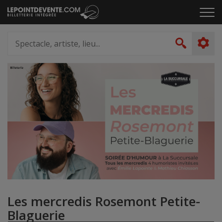
Passer
Cliq
au
pou
contenu
ouvr
Spectacle,
le
artiste,
Recher
men
lieu...
Les mercredis Rosemont Petite-
Blaguerie