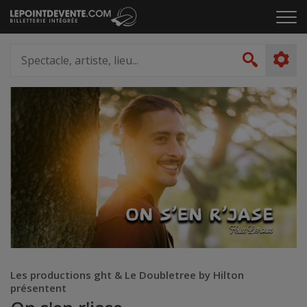
Passer
Cliq
au
pou
contenu
ouvr
Spectacle,
le
artiste,
Recher
men
lieu...
Les productions ght & Le Doubletree by Hilton
présentent