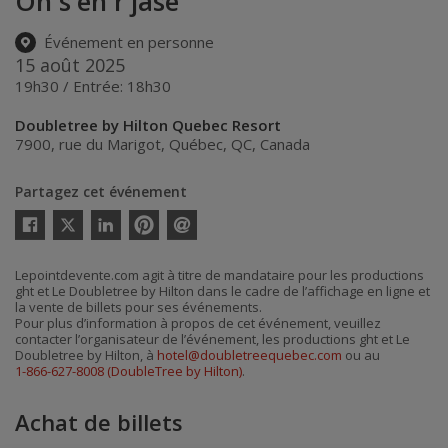
On s'en r'jase
Événement en personne
15 août 2025
19h30 / Entrée: 18h30
Doubletree by Hilton Quebec Resort
7900, rue du Marigot
,
Québec
,
QC
,
Canada
Partagez cet événement
Twitter
Facebook
Linkedin
Pinterest
Envoyer
par
courriel
Lepointdevente.com agit à titre de mandataire pour les productions
ght et Le Doubletree by Hilton dans le cadre de l’affichage en ligne et
la vente de billets pour ses événements.
Pour plus d’information à propos de cet événement, veuillez
contacter l’organisateur de l’événement, les productions ght et Le
Doubletree by Hilton, à
hotel@doubletreequebec.com
ou au
1-866-627-8008 (DoubleTree by Hilton)
.
Achat de billets