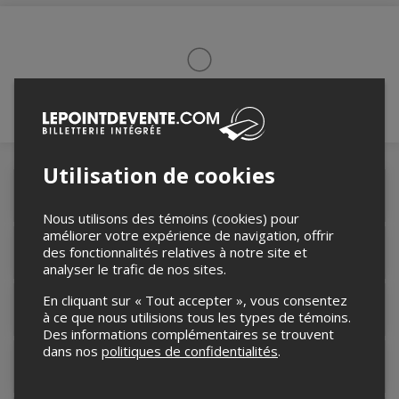
Vérification des disponibilités en cours...
Utilisation de cookies
Détails de l'événement
Nous utilisons des témoins (cookies) pour
améliorer votre expérience de navigation, offrir
des fonctionnalités relatives à notre site et
Accès au site de l'événement
analyser le trafic de nos sites.
En cliquant sur « Tout accepter », vous consentez
Informations relatives au stationnement
à ce que nous utilisions tous les types de témoins.
Des informations complémentaires se trouvent
dans nos
politiques de confidentialités
.
Lieu de l'événement