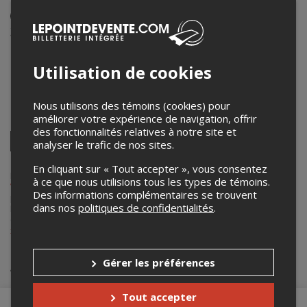
Événement en personne
3 octobre 2025
20h00 – 22h30 / Entrée: 19h00
Utilisation de cookies
Le Bar 525
525 Boulevard Fiset
,
Sorel-Tracy
,
QC
,
Canada
Nous utilisons des témoins (cookies) pour
améliorer votre expérience de navigation, offrir
Partagez cet événement
des fonctionnalités relatives à notre site et
Twitter
analyser le trafic de nos sites.
Facebook
Linkedin
Pinterest
Envoyer
par
En cliquant sur « Tout accepter », vous consentez
courriel
Lepointdevente.com agit à titre de mandataire pour
Xtreme Zone
à ce que nous utilisions tous les types de témoins.
Wrestling
dans le cadre de l’affichage en ligne et la vente de billets
Des informations complémentaires se trouvent
pour ses événements.
dans nos
politiques de confidentialités
.
Pour plus d’information à propos de cet événement, veuillez
contacter l’organisateur de l’événement,
Xtreme Zone Wrestling
, à
xzw.soreltracy@gmail.com
.
Achat de billets
Gérer les préférences
Tout accepter