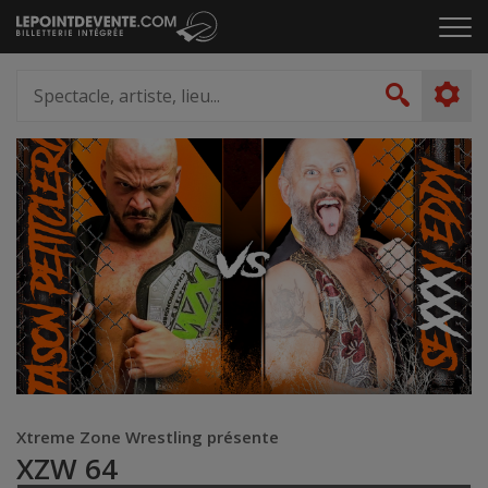
Passer
Cliq
au
pou
contenu
ouvr
Spectacle,
le
artiste,
Recher
men
lieu...
Xtreme Zone Wrestling présente
XZW 64