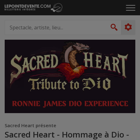
Passer
Cliq
au
pou
contenu
ouvr
Spectacle,
le
artiste,
Recher
men
lieu...
Sacred Heart présente
Sacred Heart - Hommage à Dio -