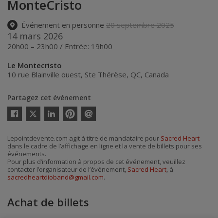
MonteCristo
Événement en personne
20 septembre 2025
14 mars 2026
20h00 – 23h00 / Entrée: 19h00
Le Montecristo
10 rue Blainville ouest
,
Ste Thérèse
,
QC
,
Canada
Partagez cet événement
Twitter
Facebook
Linkedin
Pinterest
Envoyer
par
courriel
Lepointdevente.com agit à titre de mandataire pour
Sacred Heart
dans le cadre de l’affichage en ligne et la vente de billets pour ses
événements.
Pour plus d’information à propos de cet événement, veuillez
contacter l’organisateur de l’événement,
Sacred Heart
, à
sacredheartdioband@gmail.com
.
Achat de billets