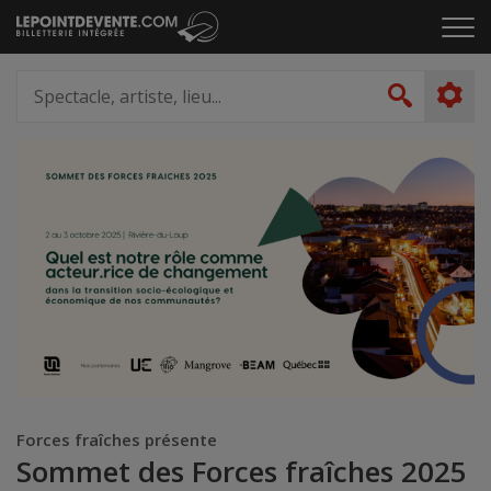
Passer
Cliq
au
pou
contenu
ouvr
Spectacle,
le
artiste,
Recher
men
lieu...
Forces fraîches présente
Sommet des Forces fraîches 2025