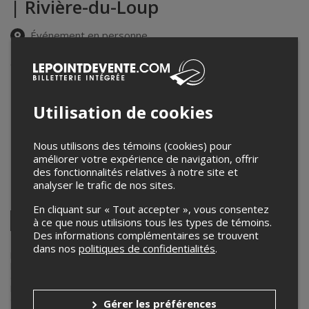
| Rivière-du-Loup
Événement en personne
2 et 3 octobre 2025
9h00 – 19h00 / Entrée: 8h30
Cégep de Rivière-du-Loup
Utilisation de cookies
80, rue Frontenac
,
Rivière-du-Loup
,
QC
,
Canada
Musée du Bas-Saint-Laurent
300, rue Saint Pierre
,
Rivière-du-Loup
,
QC
,
Canada
Nous utilisons des témoins (cookies) pour
Univers Emploi
améliorer votre expérience de navigation, offrir
37 Rue Delage,
,
Rivière-du-Loup, QC
,
QC
,
Canada
des fonctionnalités relatives à notre site et
analyser le trafic de nos sites.
Partagez cet événement
En cliquant sur « Tout accepter », vous consentez
Twitter
à ce que nous utilisions tous les types de témoins.
Des informations complémentaires se trouvent
Facebook
Linkedin
Pinterest
Envoyer
par
dans nos
politiques de confidentialités
.
courriel
Lepointdevente.com agit à titre de mandataire pour
Mangrove
dans
le cadre de l’affichage en ligne et la vente de billets pour ses
événements.
Pour plus d’information à propos de cet événement, veuillez
contacter l’organisateur de l’événement,
Mangrove
, à
Gérer les préférences