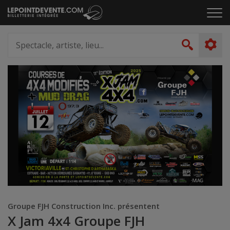
Passer
Cliq
au
pou
contenu
ouvr
Spectacle,
le
artiste,
Recher
men
lieu...
Groupe FJH Construction Inc. présentent
X Jam 4x4 Groupe FJH