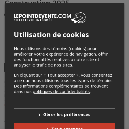
Construction 2025
Événement en personne
12 juillet 2025
11h00 – 16h45 / Entrée: 10h00
Utilisation de cookies
Piste du X jam 4x4
41 8e Rang,
,
St-Christophe-d'Arthabaska
,
QC
,
Canada
Nous utilisons des témoins (cookies) pour
améliorer votre expérience de navigation, offrir
Partagez cet événement
des fonctionnalités relatives à notre site et
analyser le trafic de nos sites.
Twitter
Facebook
Linkedin
Pinterest
Envoyer
En cliquant sur « Tout accepter », vous consentez
par
à ce que nous utilisions tous les types de témoins.
courriel
Lepointdevente.com agit à titre de mandataire pour
Alkaline
dans le
Des informations complémentaires se trouvent
cadre de l’affichage en ligne et la vente de billets pour ses
dans nos
politiques de confidentialités
.
événements.
Pour plus d’information à propos de cet événement, veuillez
contacter l’organisateur de l’événement,
Alkaline
, à
info@alkalineproudaction.com
.
Gérer les préférences
Achat de billets
Tout accepter