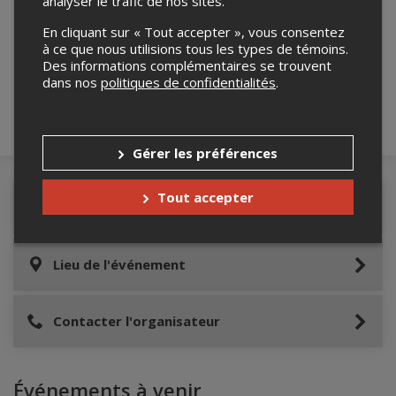
analyser le trafic de nos sites.
Merci de confirmer que vous n'êtes pas un
En cliquant sur « Tout accepter », vous consentez
robot ci-bas.
à ce que nous utilisions tous les types de témoins.
Des informations complémentaires se trouvent
dans nos
politiques de confidentialités
.
Gérer les préférences
Tout accepter
Détails de l'événement
Lieu de l'événement
Contacter l'organisateur
Événements à venir