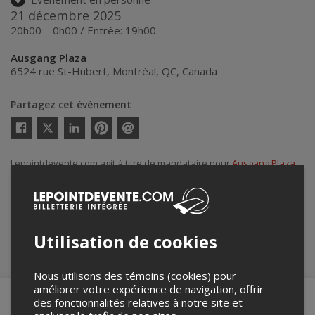
21 décembre 2025
20h00 – 0h00 / Entrée: 19h00
Ausgang Plaza
6524 rue St-Hubert
,
Montréal
,
QC
,
Canada
Partagez cet événement
Twitter
Facebook
Linkedin
Pinterest
Envoyer
par
courriel
Lepointdevente.com agit à titre de mandataire pour
Ausgang Plaza
dans le cadre de l’affichage en ligne et la vente de billets pour ses
événements.
Pour plus d’information à propos de cet événement, veuillez
contacter l’organisateur de l’événement,
Ausgang Plaza
, à
info@ausgangplaza.com
.
Utilisation de cookies
Achat de billets
Nous utilisons des témoins (cookies) pour
améliorer votre expérience de navigation, offrir
des fonctionnalités relatives à notre site et