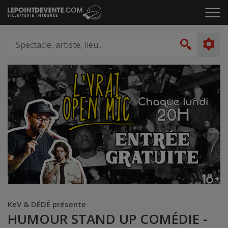
Passer
Cliq
au
pou
contenu
ouvr
Spectacle,
le
artiste,
Recher
men
lieu...
KeV & DÉDÉ présente
HUMOUR STAND UP COMÉDIE -