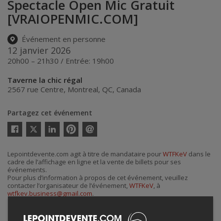
Spectacle Open Mic Gratuit
[VRAIOPENMIC.COM]
Événement en personne
12 janvier 2026
20h00 – 21h30 / Entrée: 19h00
Taverne la chic régal
2567 rue Centre
,
Montreal
,
QC
,
Canada
Partagez cet événement
Twitter
Facebook
Linkedin
Pinterest
Envoyer
par
courriel
Lepointdevente.com agit à titre de mandataire pour
WTFKeV
dans le
cadre de l’affichage en ligne et la vente de billets pour ses
événements.
Pour plus d’information à propos de cet événement, veuillez
contacter l’organisateur de l’événement,
WTFKeV
, à
wtfkev.business@gmail.com
.
Achat de billets