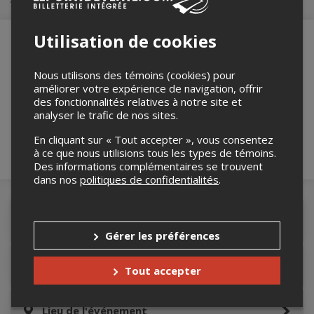
Utilisation de cookies
Nous utilisons des témoins (cookies) pour
Merci de confirmer que vous n'êtes pas un
améliorer votre expérience de navigation, offrir
robot ci-bas.
des fonctionnalités relatives à notre site et
analyser le trafic de nos sites.
En cliquant sur « Tout accepter », vous consentez
à ce que nous utilisions tous les types de témoins.
Des informations complémentaires se trouvent
dans nos
politiques de confidentialités
.
Détails de l'événement
Gérer les préférences
Accès au site de l'événement
Tout accepter
Lieu de l'événement