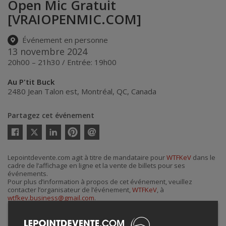
Open Mic Gratuit
[VRAIOPENMIC.COM]
Événement en personne
13 novembre 2024
20h00 – 21h30 / Entrée: 19h00
Au P'tit Buck
2480 Jean Talon est
,
Montréal
,
QC
,
Canada
Partagez cet événement
Twitter
Facebook
Linkedin
Pinterest
Envoyer
par
courriel
Lepointdevente.com agit à titre de mandataire pour
WTFKeV
dans le
cadre de l’affichage en ligne et la vente de billets pour ses
événements.
Pour plus d’information à propos de cet événement, veuillez
contacter l’organisateur de l’événement,
WTFKeV
, à
wtfkev.business@gmail.com
.
Achat de billets