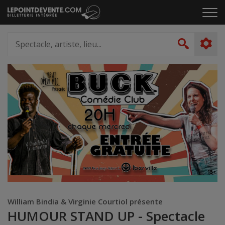
Passer
Cliq
au
pou
contenu
ouvr
Spectacle,
le
artiste,
Recher
men
lieu...
William Bindia & Virginie Courtiol présente
HUMOUR STAND UP - Spectacle