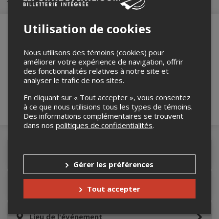
Utilisation de cookies
Nous utilisons des témoins (cookies) pour
Merci de confirmer que vous n'êtes pas un
améliorer votre expérience de navigation, offrir
robot ci-bas.
des fonctionnalités relatives à notre site et
analyser le trafic de nos sites.
En cliquant sur « Tout accepter », vous consentez
à ce que nous utilisions tous les types de témoins.
Des informations complémentaires se trouvent
dans nos
politiques de confidentialités
.
Détails de l'événement
Gérer les préférences
Accès au site de l'événement
Tout accepter
Lieu de l'événement